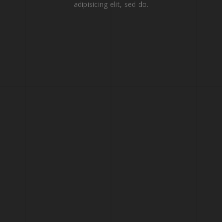
adipisicing elit, sed do.
1980
1987
1995
2004
2006
2018
2022