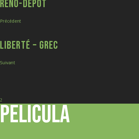
RÉNO-DÉPÔT
Précédent
LIBERTÉ – GREC
Suivant
Pelicula