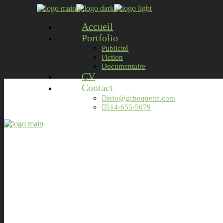
Accueil
Portfolio
Publicité
Fiction
Documentaire
CV
Contact
info@gchoquette.com
514-655-5079