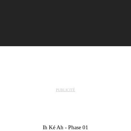
PUBLICITÉ
Ikea
Ih Ké Ah - Phase 01​