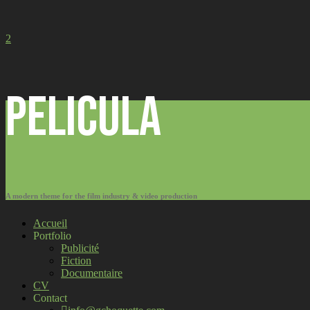
Pelicula
A modern theme for the film industry & video production
Accueil
Portfolio
Publicité
Fiction
Documentaire
CV
Contact