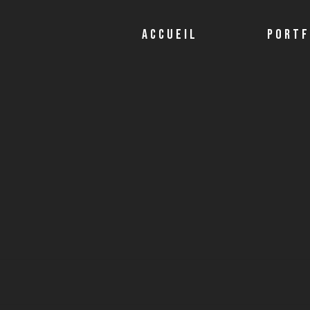
ACCUEIL
PORTF
Publicité
Fiction
Document