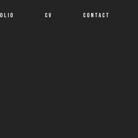
OLIO
CV
CONTACT
info@gchoquette.com
514-655-5079
aire