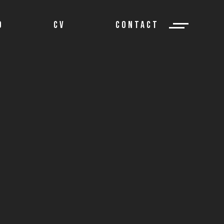
O
CV
CONTACT
info@gchoquette.com
514-655-5079