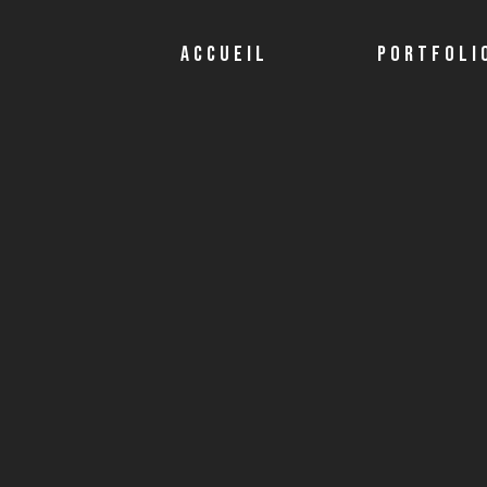
ACCUEIL
PORTFOLI
Publicité
Fiction
Documentaire